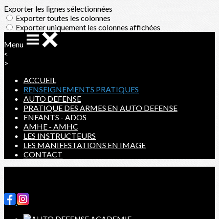
Exporter les lignes sélectionnées
Exporter toutes les colonnes
Exporter uniquement les colonnes affichées
Menu
<
>
ACCUEIL
RENSEIGNEMENTS PRATIQUES
AUTO DEFENSE
PRATIQUE DES ARMES EN AUTO DEFENSE
ENFANTS - ADOS
AMHE - AMHC
LES INSTRUCTEURS
LES MANIFESTATIONS EN IMAGE
CONTACT
Ajoutez un logo, un bouton, des réseaux sociaux
Cliquez pour éditer