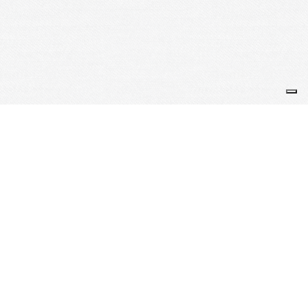
Je m'abonne à la newsletter
OK
Plan du site
Licences
Mentions légales
CGUV
Paramétrer vos cookies
Se connecter
Propulsé par AssoConnect, le logiciel des associations
Sportives