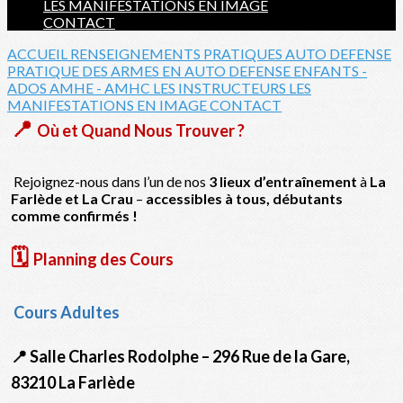
LES MANIFESTATIONS EN IMAGE
CONTACT
ACCUEIL
RENSEIGNEMENTS PRATIQUES
AUTO DEFENSE
PRATIQUE DES ARMES EN AUTO DEFENSE
ENFANTS -
ADOS
AMHE - AMHC
LES INSTRUCTEURS
LES
MANIFESTATIONS EN IMAGE
CONTACT
📍
Où et Quand Nous Trouver ?
Rejoignez-nous dans l’un de nos
3 lieux d’entraînement
à
La
Farlède et La Crau
–
accessibles à tous, débutants
comme confirmés !
🗓️
Planning des Cours
Cours Adultes
📍 Salle Charles Rodolphe
– 296 Rue de la Gare,
83210 La Farlède