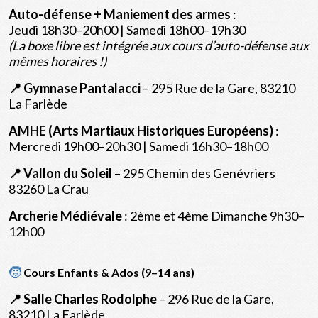
Auto-défense + Maniement des armes
:
Jeudi 18h30–20h00 | Samedi 18h00–19h30
(La boxe libre est intégrée aux cours d’auto-défense aux
mêmes horaires !)
📍 Gymnase Pantalacci
– 295 Rue de la Gare, 83210
La Farlède
AMHE (Arts Martiaux Historiques Européens)
:
Mercredi 19h00–20h30 | Samedi 16h30–18h00
📍 Vallon du Soleil
– 295 Chemin des Genévriers
83260 La Crau
Archerie Médiévale
: 2ème et 4ème Dimanche 9h30–
12h00
🧒
Cours Enfants & Ados (9–14 ans)
📍 Salle Charles Rodolphe
– 296 Rue de la Gare,
83210 La Farlède