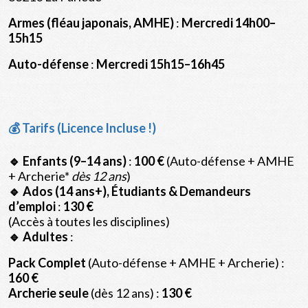
Armes (fléau japonais, AMHE)
:
Mercredi 14h00–
15h15
Auto-défense
:
Mercredi 15h15–16h45
💰
Tarifs (Licence Incluse !)
🔹 Enfants (9–14 ans)
:
100 €
(Auto-défense + AMHE
+ Archerie*
dès 12 ans
)
🔹 Ados (14 ans+), Étudiants & Demandeurs
d’emploi
:
130 €
(Accès à toutes les disciplines)
🔹 Adultes
:
Pack Complet
(Auto-défense + AMHE + Archerie) :
160 €
Archerie seule
(dès 12 ans) :
130 €